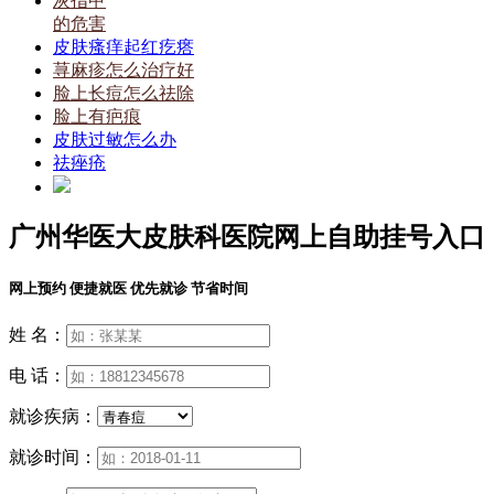
灰指甲
的危害
皮肤瘙痒起红疙瘩
荨麻疹怎么治疗好
脸上长痘怎么祛除
脸上有疤痕
皮肤过敏怎么办
祛痤疮
广州华医大皮肤科医院网上自助挂号入口
网上预约 便捷就医 优先就诊 节省时间
姓 名：
电 话：
就诊疾病：
就诊时间：