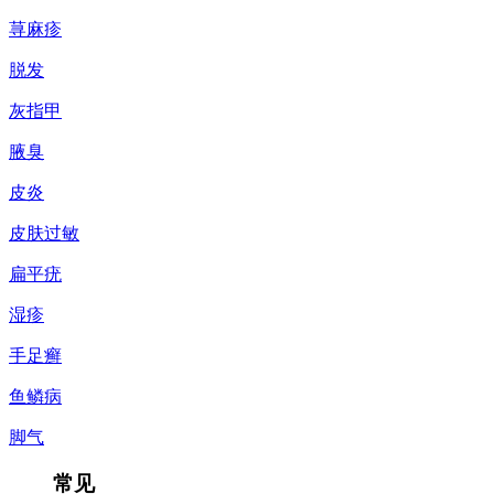
荨麻疹
脱发
灰指甲
腋臭
皮炎
皮肤过敏
扁平疣
湿疹
手足癣
鱼鳞病
脚气
常见