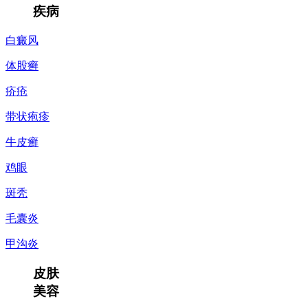
疾病
白癜风
体股癣
疥疮
带状疱疹
牛皮癣
鸡眼
斑秃
毛囊炎
甲沟炎
皮肤
美容