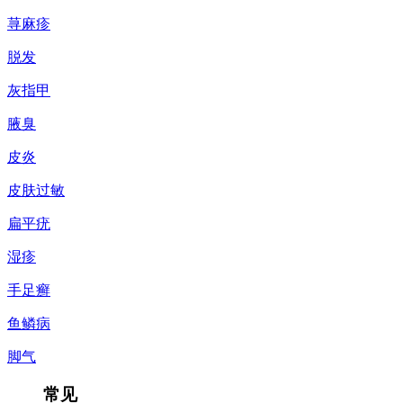
荨麻疹
脱发
灰指甲
腋臭
皮炎
皮肤过敏
扁平疣
湿疹
手足癣
鱼鳞病
脚气
常见