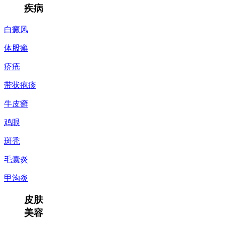
疾病
白癜风
体股癣
疥疮
带状疱疹
牛皮癣
鸡眼
斑秃
毛囊炎
甲沟炎
皮肤
美容