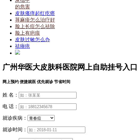
灰指甲
的危害
皮肤瘙痒起红疙瘩
荨麻疹怎么治疗好
脸上长痘怎么祛除
脸上有疤痕
皮肤过敏怎么办
祛痤疮
广州华医大皮肤科医院网上自助挂号入口
网上预约 便捷就医 优先就诊 节省时间
姓 名：
电 话：
就诊疾病：
就诊时间：