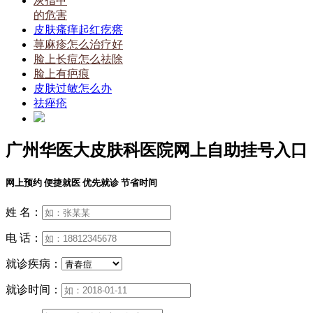
灰指甲
的危害
皮肤瘙痒起红疙瘩
荨麻疹怎么治疗好
脸上长痘怎么祛除
脸上有疤痕
皮肤过敏怎么办
祛痤疮
广州华医大皮肤科医院网上自助挂号入口
网上预约 便捷就医 优先就诊 节省时间
姓 名：
电 话：
就诊疾病：
就诊时间：