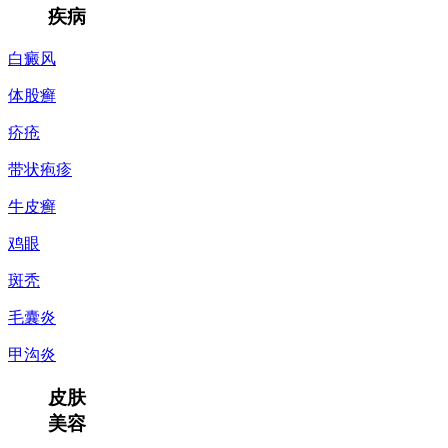
疾病
白癜风
体股癣
疥疮
带状疱疹
牛皮癣
鸡眼
斑秃
毛囊炎
甲沟炎
皮肤
美容