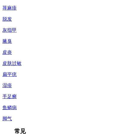
荨麻疹
脱发
灰指甲
腋臭
皮炎
皮肤过敏
扁平疣
湿疹
手足癣
鱼鳞病
脚气
常见