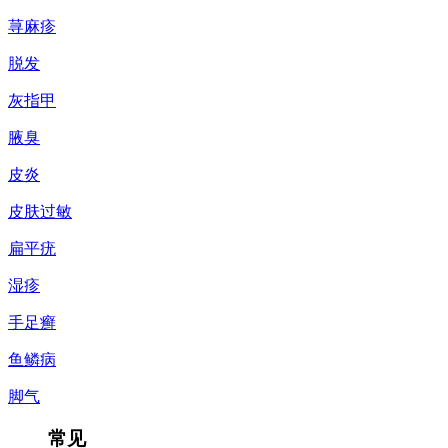
荨麻疹
脱发
灰指甲
腋臭
皮炎
皮肤过敏
扁平疣
湿疹
手足癣
鱼鳞病
脚气
常见