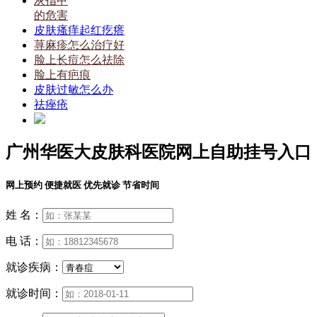
灰指甲
的危害
皮肤瘙痒起红疙瘩
荨麻疹怎么治疗好
脸上长痘怎么祛除
脸上有疤痕
皮肤过敏怎么办
祛痤疮
广州华医大皮肤科医院网上自助挂号入口
网上预约 便捷就医 优先就诊 节省时间
姓 名：
电 话：
就诊疾病：
就诊时间：