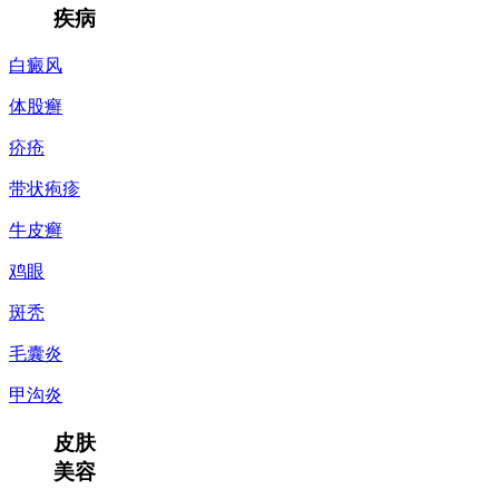
疾病
白癜风
体股癣
疥疮
带状疱疹
牛皮癣
鸡眼
斑秃
毛囊炎
甲沟炎
皮肤
美容