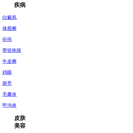
疾病
白癜风
体股癣
疥疮
带状疱疹
牛皮癣
鸡眼
斑秃
毛囊炎
甲沟炎
皮肤
美容