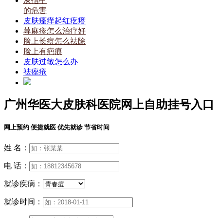
灰指甲
的危害
皮肤瘙痒起红疙瘩
荨麻疹怎么治疗好
脸上长痘怎么祛除
脸上有疤痕
皮肤过敏怎么办
祛痤疮
广州华医大皮肤科医院网上自助挂号入口
网上预约 便捷就医 优先就诊 节省时间
姓 名：
电 话：
就诊疾病：
就诊时间：