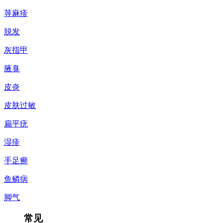
荨麻疹
脱发
灰指甲
腋臭
皮炎
皮肤过敏
扁平疣
湿疹
手足癣
鱼鳞病
脚气
常见