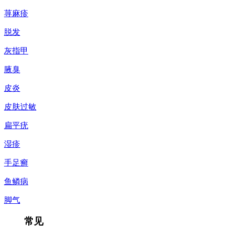
荨麻疹
脱发
灰指甲
腋臭
皮炎
皮肤过敏
扁平疣
湿疹
手足癣
鱼鳞病
脚气
常见