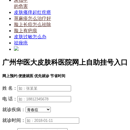
灰指甲
的危害
皮肤瘙痒起红疙瘩
荨麻疹怎么治疗好
脸上长痘怎么祛除
脸上有疤痕
皮肤过敏怎么办
祛痤疮
广州华医大皮肤科医院网上自助挂号入口
网上预约 便捷就医 优先就诊 节省时间
姓 名：
电 话：
就诊疾病：
就诊时间：