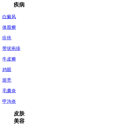
疾病
白癜风
体股癣
疥疮
带状疱疹
牛皮癣
鸡眼
斑秃
毛囊炎
甲沟炎
皮肤
美容