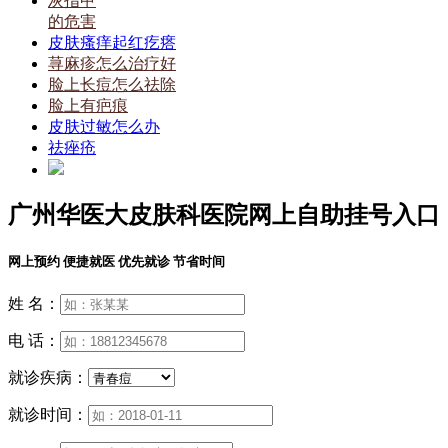
灰指甲
的危害
皮肤瘙痒起红疙瘩
荨麻疹怎么治疗好
脸上长痘怎么祛除
脸上有疤痕
皮肤过敏怎么办
祛痤疮
广州华医大皮肤科医院网上自助挂号入口
网上预约 便捷就医 优先就诊 节省时间
姓 名：
电 话：
就诊疾病：
就诊时间：