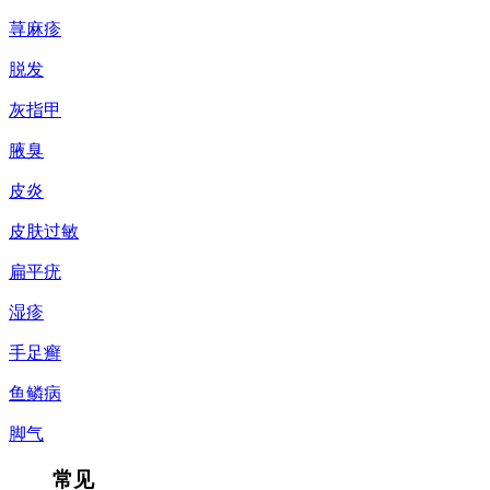
荨麻疹
脱发
灰指甲
腋臭
皮炎
皮肤过敏
扁平疣
湿疹
手足癣
鱼鳞病
脚气
常见