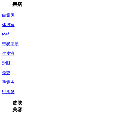
疾病
白癜风
体股癣
疥疮
带状疱疹
牛皮癣
鸡眼
斑秃
毛囊炎
甲沟炎
皮肤
美容