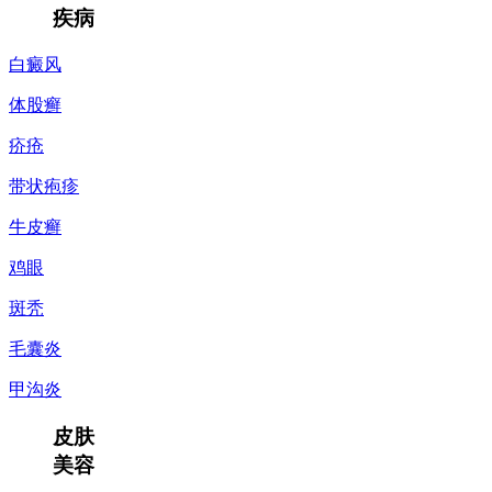
疾病
白癜风
体股癣
疥疮
带状疱疹
牛皮癣
鸡眼
斑秃
毛囊炎
甲沟炎
皮肤
美容