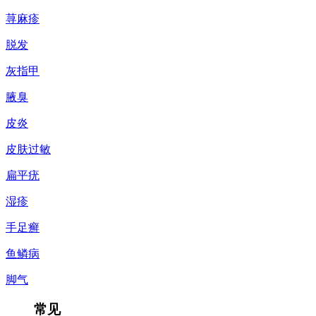
荨麻疹
脱发
灰指甲
腋臭
皮炎
皮肤过敏
扁平疣
湿疹
手足癣
鱼鳞病
脚气
常见