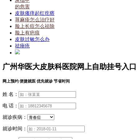
灰指甲
的危害
皮肤瘙痒起红疙瘩
荨麻疹怎么治疗好
脸上长痘怎么祛除
脸上有疤痕
皮肤过敏怎么办
祛痤疮
广州华医大皮肤科医院网上自助挂号入口
网上预约 便捷就医 优先就诊 节省时间
姓 名：
电 话：
就诊疾病：
就诊时间：