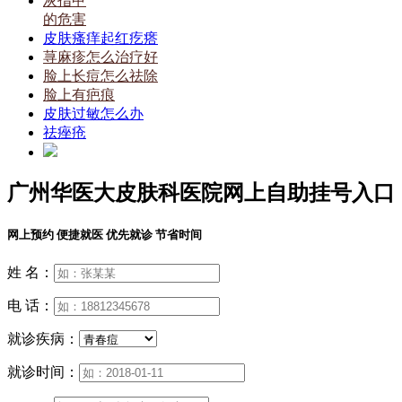
灰指甲
的危害
皮肤瘙痒起红疙瘩
荨麻疹怎么治疗好
脸上长痘怎么祛除
脸上有疤痕
皮肤过敏怎么办
祛痤疮
广州华医大皮肤科医院网上自助挂号入口
网上预约 便捷就医 优先就诊 节省时间
姓 名：
电 话：
就诊疾病：
就诊时间：