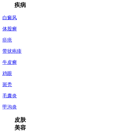
疾病
白癜风
体股癣
疥疮
带状疱疹
牛皮癣
鸡眼
斑秃
毛囊炎
甲沟炎
皮肤
美容