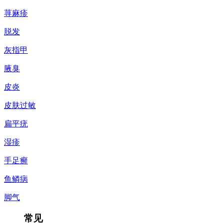
荨麻疹
脱发
灰指甲
腋臭
皮炎
皮肤过敏
扁平疣
湿疹
手足癣
鱼鳞病
脚气
常见