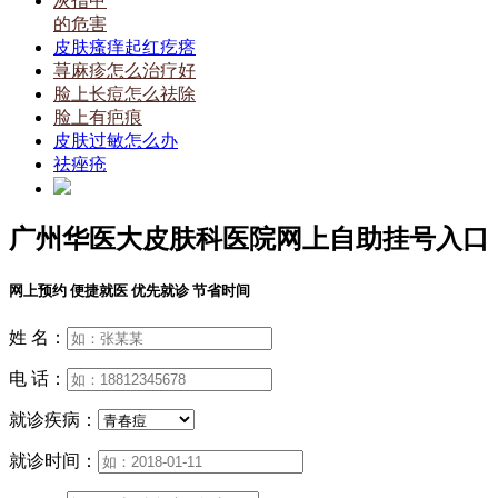
灰指甲
的危害
皮肤瘙痒起红疙瘩
荨麻疹怎么治疗好
脸上长痘怎么祛除
脸上有疤痕
皮肤过敏怎么办
祛痤疮
广州华医大皮肤科医院网上自助挂号入口
网上预约 便捷就医 优先就诊 节省时间
姓 名：
电 话：
就诊疾病：
就诊时间：