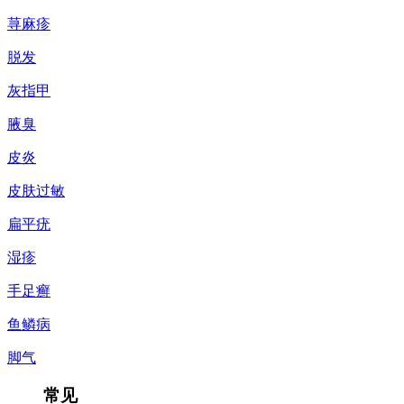
荨麻疹
脱发
灰指甲
腋臭
皮炎
皮肤过敏
扁平疣
湿疹
手足癣
鱼鳞病
脚气
常见