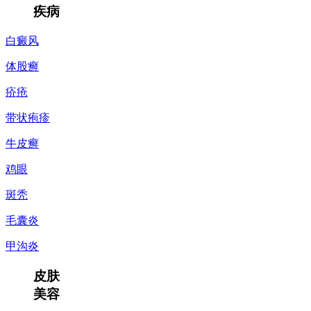
疾病
白癜风
体股癣
疥疮
带状疱疹
牛皮癣
鸡眼
斑秃
毛囊炎
甲沟炎
皮肤
美容