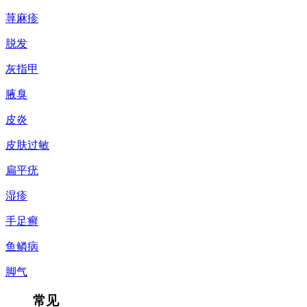
荨麻疹
脱发
灰指甲
腋臭
皮炎
皮肤过敏
扁平疣
湿疹
手足癣
鱼鳞病
脚气
常见