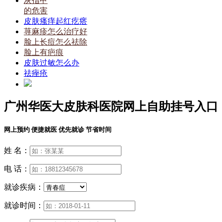
灰指甲
的危害
皮肤瘙痒起红疙瘩
荨麻疹怎么治疗好
脸上长痘怎么祛除
脸上有疤痕
皮肤过敏怎么办
祛痤疮
广州华医大皮肤科医院网上自助挂号入口
网上预约 便捷就医 优先就诊 节省时间
姓 名：
电 话：
就诊疾病：
就诊时间：