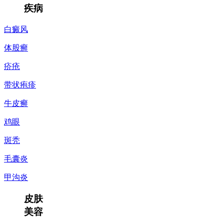
疾病
白癜风
体股癣
疥疮
带状疱疹
牛皮癣
鸡眼
斑秃
毛囊炎
甲沟炎
皮肤
美容