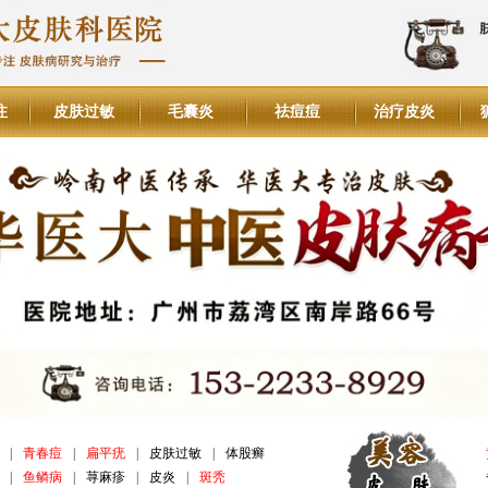
注
皮肤过敏
毛囊炎
祛痘痘
治疗皮炎
|
青春痘
|
扁平疣
|
皮肤过敏
|
体股癣
|
鱼鳞病
|
荨麻疹
|
皮炎
|
斑秃