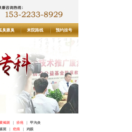
狐臭腋臭
来院路线
预约挂号
黄褐斑
|
疥疮
|
甲沟炎
雀斑
|
疤痕
|
鸡眼