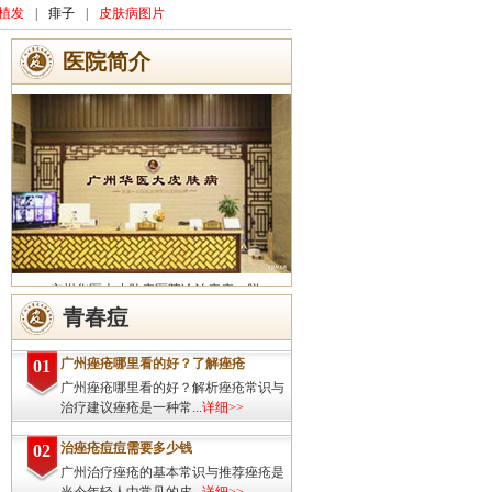
植发
|
痱子
|
皮肤病图片
医院简介
广州华医大皮肤病医院诊治痤疮、脱
发、灰指甲、荨麻疹、湿疹、皮炎、斑秃、
青春痘
皮肤过敏、扁平疣、带状疱疹、皮肤瘙痒、
皮肤过敏等皮肤疾病的治疗方面...
详细>>
广州痤疮哪里看的好？了解痤疮
01
广州痤疮哪里看的好？解析痤疮常识与
治疗建议痤疮是一种常...
详细>>
治痤疮痘痘需要多少钱
02
广州治疗痤疮的基本常识与推荐痤疮是