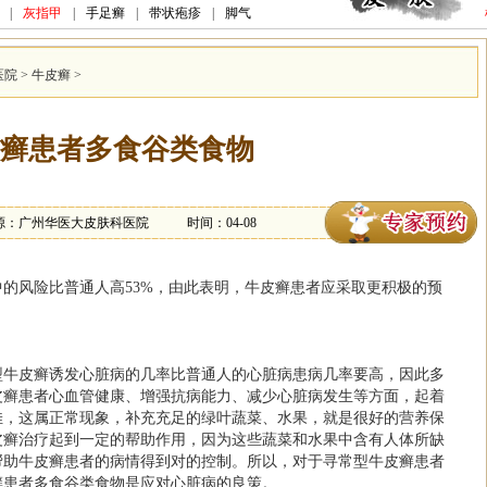
|
灰指甲
|
手足癣
|
带状疱疹
|
脚气
医院
>
牛皮癣
>
癣患者多食谷类食物
源：广州华医大皮肤科医院
时间：04-08
的风险比普通人高53%，由此表明，牛皮癣患者应采取更积极的预
型牛皮癣诱发心脏病的几率比普通人的心脏病患病几率要高，因此多
皮癣患者心血管健康、增强抗病能力、减少心脏病发生等方面，起着
佳，这属正常现象，补充充足的绿叶蔬菜、水果，就是很好的营养保
皮癣治疗起到一定的帮助作用，因为这些蔬菜和水果中含有人体所缺
帮助牛皮癣患者的病情得到对的控制。所以，对于寻常型牛皮癣患者
癣患者多食谷类食物是应对心脏病的良策。