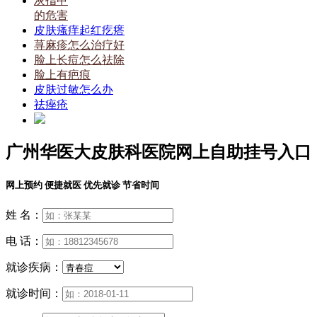
灰指甲
的危害
皮肤瘙痒起红疙瘩
荨麻疹怎么治疗好
脸上长痘怎么祛除
脸上有疤痕
皮肤过敏怎么办
祛痤疮
广州华医大皮肤科医院网上自助挂号入口
网上预约 便捷就医 优先就诊 节省时间
姓 名：
电 话：
就诊疾病：
就诊时间：