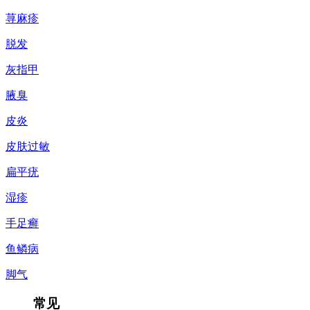
荨麻疹
脱发
灰指甲
腋臭
皮炎
皮肤过敏
扁平疣
湿疹
手足癣
鱼鳞病
脚气
常见