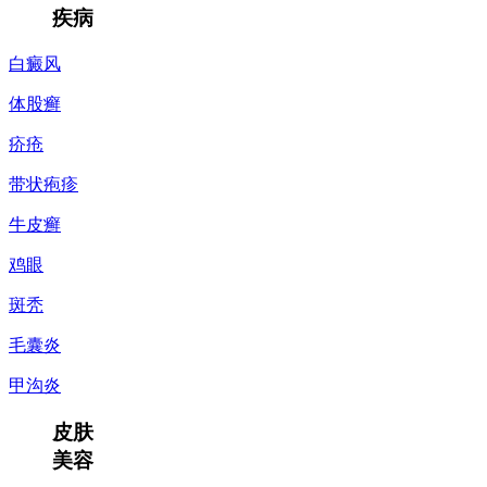
疾病
白癜风
体股癣
疥疮
带状疱疹
牛皮癣
鸡眼
斑秃
毛囊炎
甲沟炎
皮肤
美容