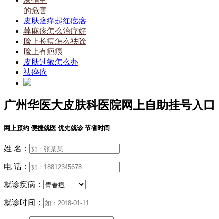
灰指甲
的危害
皮肤瘙痒起红疙瘩
荨麻疹怎么治疗好
脸上长痘怎么祛除
脸上有疤痕
皮肤过敏怎么办
祛痤疮
广州华医大皮肤科医院网上自助挂号入口
网上预约 便捷就医 优先就诊 节省时间
姓 名：
电 话：
就诊疾病：
就诊时间：