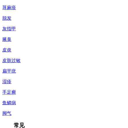
荨麻疹
脱发
灰指甲
腋臭
皮炎
皮肤过敏
扁平疣
湿疹
手足癣
鱼鳞病
脚气
常见