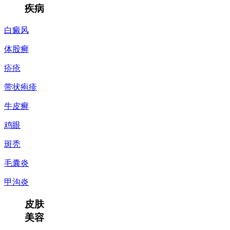
疾病
白癜风
体股癣
疥疮
带状疱疹
牛皮癣
鸡眼
斑秃
毛囊炎
甲沟炎
皮肤
美容