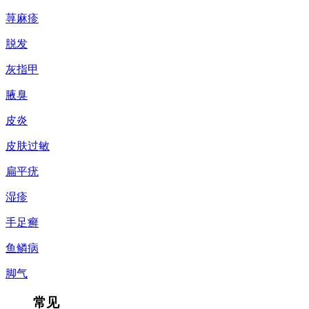
荨麻疹
脱发
灰指甲
腋臭
皮炎
皮肤过敏
扁平疣
湿疹
手足癣
鱼鳞病
脚气
常见