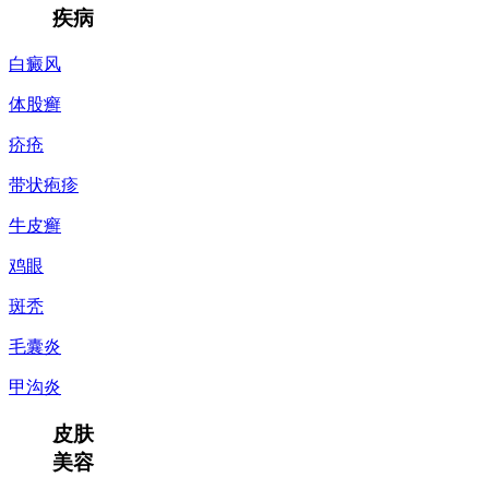
疾病
白癜风
体股癣
疥疮
带状疱疹
牛皮癣
鸡眼
斑秃
毛囊炎
甲沟炎
皮肤
美容