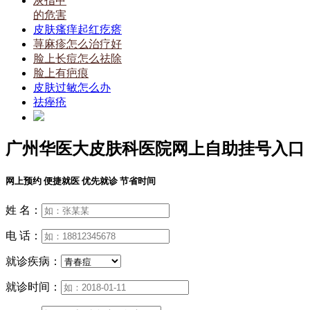
灰指甲
的危害
皮肤瘙痒起红疙瘩
荨麻疹怎么治疗好
脸上长痘怎么祛除
脸上有疤痕
皮肤过敏怎么办
祛痤疮
广州华医大皮肤科医院网上自助挂号入口
网上预约 便捷就医 优先就诊 节省时间
姓 名：
电 话：
就诊疾病：
就诊时间：