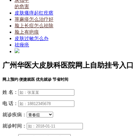
灰指甲
的危害
皮肤瘙痒起红疙瘩
荨麻疹怎么治疗好
脸上长痘怎么祛除
脸上有疤痕
皮肤过敏怎么办
祛痤疮
广州华医大皮肤科医院网上自助挂号入口
网上预约 便捷就医 优先就诊 节省时间
姓 名：
电 话：
就诊疾病：
就诊时间：