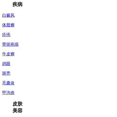
疾病
白癜风
体股癣
疥疮
带状疱疹
牛皮癣
鸡眼
斑秃
毛囊炎
甲沟炎
皮肤
美容