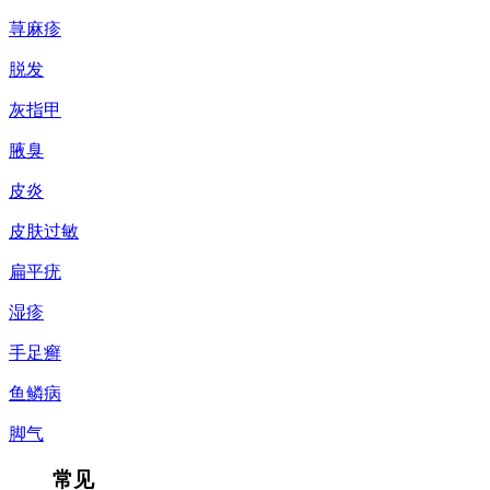
荨麻疹
脱发
灰指甲
腋臭
皮炎
皮肤过敏
扁平疣
湿疹
手足癣
鱼鳞病
脚气
常见