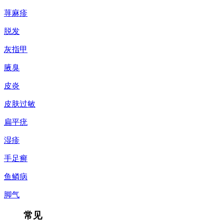
荨麻疹
脱发
灰指甲
腋臭
皮炎
皮肤过敏
扁平疣
湿疹
手足癣
鱼鳞病
脚气
常见