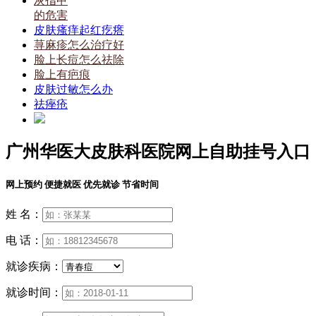
灰指甲
的危害
皮肤瘙痒起红疙瘩
荨麻疹怎么治疗好
脸上长痘怎么祛除
脸上有疤痕
皮肤过敏怎么办
祛痤疮
广州华医大皮肤科医院网上自助挂号入口
网上预约 便捷就医 优先就诊 节省时间
姓 名：
电 话：
就诊疾病：
就诊时间：