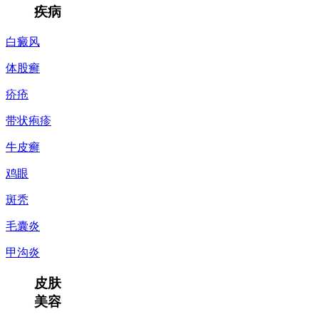
疾病
白癜风
体股癣
疥疮
带状疱疹
牛皮癣
鸡眼
斑秃
毛囊炎
甲沟炎
皮肤
美容