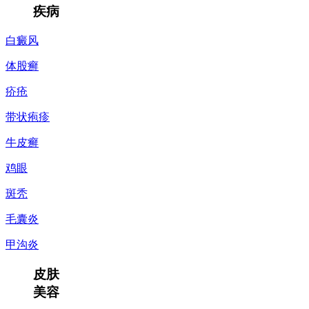
疾病
白癜风
体股癣
疥疮
带状疱疹
牛皮癣
鸡眼
斑秃
毛囊炎
甲沟炎
皮肤
美容