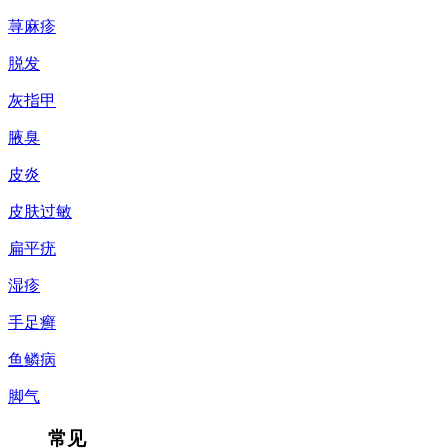
荨麻疹
脱发
灰指甲
腋臭
皮炎
皮肤过敏
扁平疣
湿疹
手足癣
鱼鳞病
脚气
常见