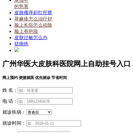
灰指甲
的危害
皮肤瘙痒起红疙瘩
荨麻疹怎么治疗好
脸上长痘怎么祛除
脸上有疤痕
皮肤过敏怎么办
祛痤疮
广州华医大皮肤科医院网上自助挂号入口
网上预约 便捷就医 优先就诊 节省时间
姓 名：
电 话：
就诊疾病：
就诊时间：