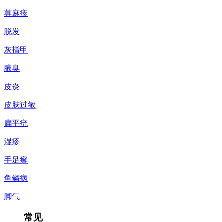
荨麻疹
脱发
灰指甲
腋臭
皮炎
皮肤过敏
扁平疣
湿疹
手足癣
鱼鳞病
脚气
常见