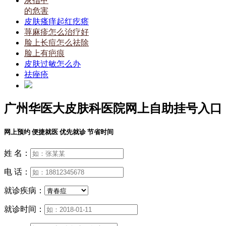
灰指甲
的危害
皮肤瘙痒起红疙瘩
荨麻疹怎么治疗好
脸上长痘怎么祛除
脸上有疤痕
皮肤过敏怎么办
祛痤疮
广州华医大皮肤科医院网上自助挂号入口
网上预约 便捷就医 优先就诊 节省时间
姓 名：
电 话：
就诊疾病：
就诊时间：