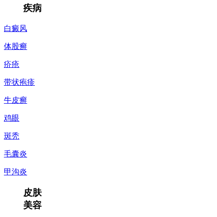
疾病
白癜风
体股癣
疥疮
带状疱疹
牛皮癣
鸡眼
斑秃
毛囊炎
甲沟炎
皮肤
美容