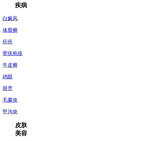
疾病
白癜风
体股癣
疥疮
带状疱疹
牛皮癣
鸡眼
斑秃
毛囊炎
甲沟炎
皮肤
美容