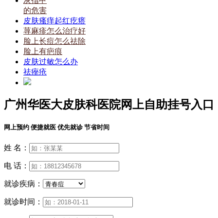
灰指甲
的危害
皮肤瘙痒起红疙瘩
荨麻疹怎么治疗好
脸上长痘怎么祛除
脸上有疤痕
皮肤过敏怎么办
祛痤疮
广州华医大皮肤科医院网上自助挂号入口
网上预约 便捷就医 优先就诊 节省时间
姓 名：
电 话：
就诊疾病：
就诊时间：