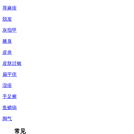
荨麻疹
脱发
灰指甲
腋臭
皮炎
皮肤过敏
扁平疣
湿疹
手足癣
鱼鳞病
脚气
常见