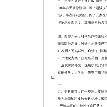
三、患者的痛苦：被过敏“偷走”
“每年春天就像渡劫，脸上起满疹
“孩子半夜痒到哭醒，跑了几家医
许多患者因误诊、滥用激素药膏
---
四、希望之光：科学治疗带来转
随着医学发展，过敏性皮肤病已
1. 检测：斑贴试验、血清IgE检
2. 个性化方案：抗组胺药物、
3. 皮肤屏障修复：医用护肤品辅
案例分享：大学生小陈在广州华
信。
---
五、专科推荐：广州华医大皮肤
作为华南地区皮肤专科标杆，该
- 经验丰富的过敏性疾病团队；