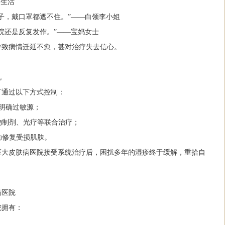
的生活
子，戴口罩都遮不住。”——白领李小姐
院还是反复发作。”——宝妈女士
导致病情迁延不愈，甚对治疗失去信心。
机
可通过以下方式控制：
测明确过敏源；
生物制剂、光疗等联合治疗；
助修复受损肌肤。
医大皮肤病医院接受系统治疗后，困扰多年的湿疹终于缓解，重拾自
病医院
院拥有：