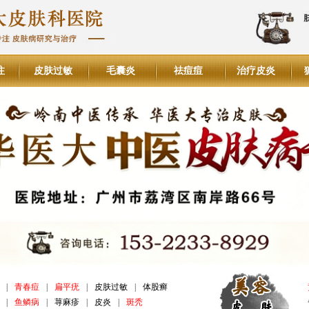
注
皮肤过敏
毛囊炎
祛痘痘
治疗皮炎
|
青春痘
|
扁平疣
|
皮肤过敏
|
体股癣
|
鱼鳞病
|
荨麻疹
|
皮炎
|
斑秃