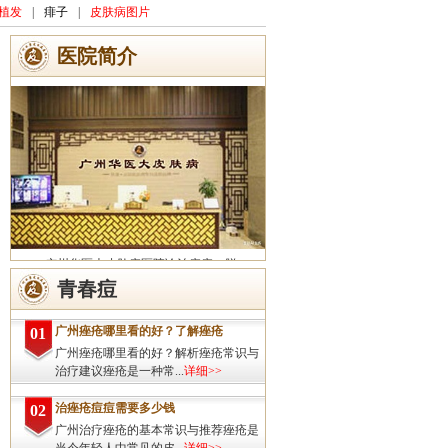
植发
|
痱子
|
皮肤病图片
医院简介
广州华医大皮肤病医院诊治痤疮、脱
发、灰指甲、荨麻疹、湿疹、皮炎、斑秃、
青春痘
皮肤过敏、扁平疣、带状疱疹、皮肤瘙痒、
皮肤过敏等皮肤疾病的治疗方面...
详细>>
广州痤疮哪里看的好？了解痤疮
01
广州痤疮哪里看的好？解析痤疮常识与
治疗建议痤疮是一种常...
详细>>
治痤疮痘痘需要多少钱
02
广州治疗痤疮的基本常识与推荐痤疮是