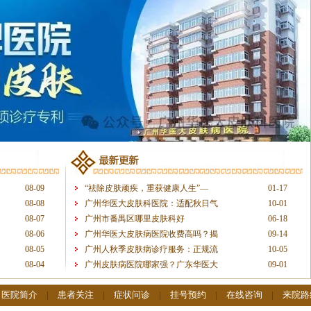
08-09
“祛除皮肤顽疾，重获健康人生”—
01-17
08-08
广州华医大皮肤科医院：适配秋日气
10-01
08-07
广州市番禺区哪里皮肤科好
06-18
08-06
广州华医大皮肤病医院收费高吗？揭
09-14
08-05
广州人秋季皮肤病诊疗服务：正规流
10-05
08-04
广州皮肤病医院哪家强？广东华医大
09-01
|
医院简介
|
患者关注
|
症状问诊
|
挂号预约
|
在线咨询
|
来院路