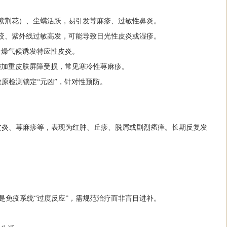
棉、紫荆花）、尘螨活跃，易引发荨麻疹、过敏性鼻炎。
虫叮咬、紫外线过敏高发，可能导致日光性皮炎或湿疹。
、干燥气候诱发特应性皮炎。
、雾霾加重皮肤屏障受损，常见寒冷性荨麻疹。
原检测锁定“元凶”，针对性预防。
皮炎、荨麻疹等，表现为红肿、丘疹、脱屑或剧烈瘙痒。长期反复发
是免疫系统“过度反应”，需规范治疗而非盲目进补。