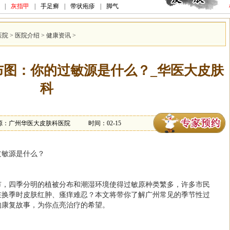
|
灰指甲
|
手足癣
|
带状疱疹
|
脚气
医院
>
医院介绍
>
健康资讯
>
布图：你的过敏源是什么？_华医大皮肤
科
源：广州华医大皮肤科医院
时间：02-15
过敏源是什么？
市，四季分明的植被分布和潮湿环境使得过敏原种类繁多，许多市民
在换季时皮肤红肿、瘙痒难忍？本文将带你了解广州常见的季节性过
的康复故事，为你点亮治疗的希望。