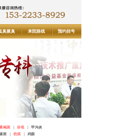
狐臭腋臭
来院路线
预约挂号
黄褐斑
|
疥疮
|
甲沟炎
雀斑
|
疤痕
|
鸡眼