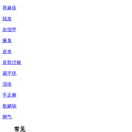
荨麻疹
脱发
灰指甲
腋臭
皮炎
皮肤过敏
扁平疣
湿疹
手足癣
鱼鳞病
脚气
常见