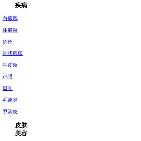
疾病
白癜风
体股癣
疥疮
带状疱疹
牛皮癣
鸡眼
斑秃
毛囊炎
甲沟炎
皮肤
美容