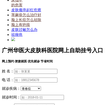
灰指甲
的危害
皮肤瘙痒起红疙瘩
荨麻疹怎么治疗好
脸上长痘怎么祛除
脸上有疤痕
皮肤过敏怎么办
祛痤疮
广州华医大皮肤科医院网上自助挂号入口
网上预约 便捷就医 优先就诊 节省时间
姓 名：
电 话：
就诊疾病：
就诊时间：