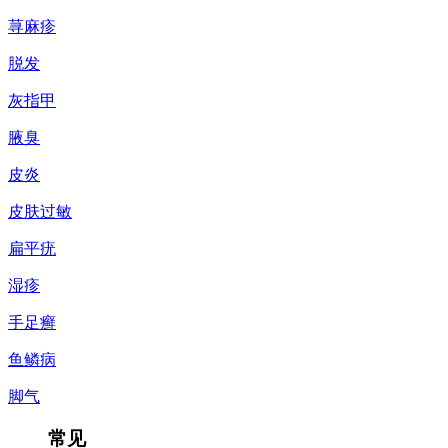
荨麻疹
脱发
灰指甲
腋臭
皮炎
皮肤过敏
扁平疣
湿疹
手足癣
鱼鳞病
脚气
常见