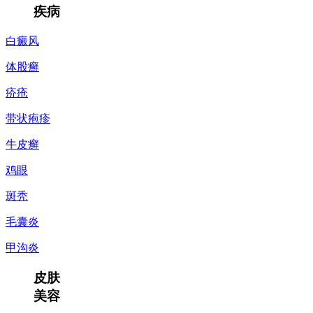
疾病
白癜风
体股癣
疥疮
带状疱疹
牛皮癣
鸡眼
斑秃
毛囊炎
甲沟炎
皮肤
美容