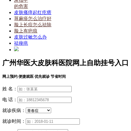
灰指甲
的危害
皮肤瘙痒起红疙瘩
荨麻疹怎么治疗好
脸上长痘怎么祛除
脸上有疤痕
皮肤过敏怎么办
祛痤疮
广州华医大皮肤科医院网上自助挂号入口
网上预约 便捷就医 优先就诊 节省时间
姓 名：
电 话：
就诊疾病：
就诊时间：