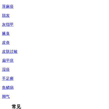
荨麻疹
脱发
灰指甲
腋臭
皮炎
皮肤过敏
扁平疣
湿疹
手足癣
鱼鳞病
脚气
常见