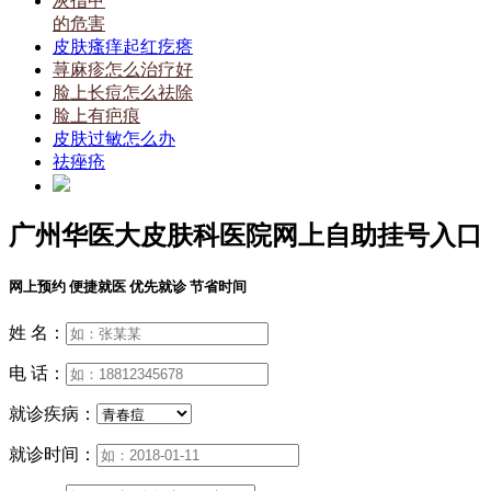
灰指甲
的危害
皮肤瘙痒起红疙瘩
荨麻疹怎么治疗好
脸上长痘怎么祛除
脸上有疤痕
皮肤过敏怎么办
祛痤疮
广州华医大皮肤科医院网上自助挂号入口
网上预约 便捷就医 优先就诊 节省时间
姓 名：
电 话：
就诊疾病：
就诊时间：