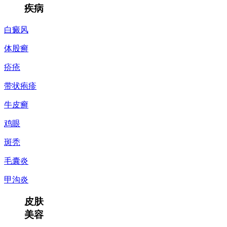
疾病
白癜风
体股癣
疥疮
带状疱疹
牛皮癣
鸡眼
斑秃
毛囊炎
甲沟炎
皮肤
美容