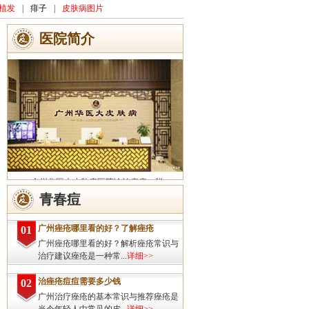
植发
|
痱子
|
皮肤病图片
医院简介
广州华医大皮肤病医院诊治痤疮、脱
发、灰指甲、荨麻疹、湿疹、皮炎、斑秃、
青春痘
皮肤过敏、扁平疣、带状疱疹、皮肤瘙痒、
皮肤过敏等皮肤疾病的治疗方面...
详细>>
广州痤疮哪里看的好？了解痤疮
01
广州痤疮哪里看的好？解析痤疮常识与
治疗建议痤疮是一种常...
详细>>
治痤疮痘痘需要多少钱
02
广州治疗痤疮的基本常识与推荐痤疮是