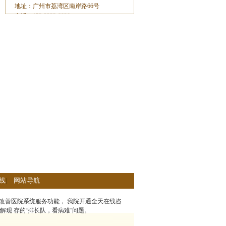
地址：广州市荔湾区南岸路66号
电话：153-2233-8929
线
|
网站导航
改善医院系统服务功能， 我院开通全天在线咨
解现 存的“排长队，看病难”问题。