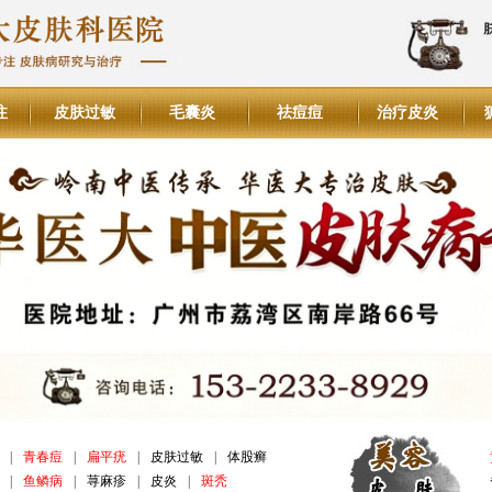
注
皮肤过敏
毛囊炎
祛痘痘
治疗皮炎
|
青春痘
|
扁平疣
|
皮肤过敏
|
体股癣
|
鱼鳞病
|
荨麻疹
|
皮炎
|
斑秃