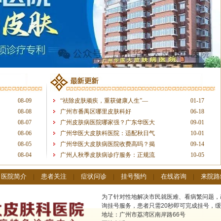
08-09
“祛除皮肤顽疾，重获健康人生”—
01-17
08-08
广州市番禺区哪里皮肤科好
06-18
08-07
广州皮肤病医院哪家强？广东华医大
09-01
08-06
广州华医大皮肤科医院：适配秋日气
10-01
08-05
广州华医大皮肤病医院收费高吗？揭
09-14
08-04
广州人秋季皮肤病诊疗服务：正规流
10-05
|
医院简介
|
患者关注
|
症状问诊
|
挂号预约
|
在线咨询
|
来院路
为了针对性地解决市民就医难、看病繁问题，
询挂号服务，患者只需20秒即可完成挂号，缓
地址：广州市荔湾区南岸路66号