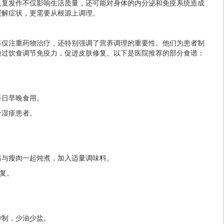
反复发作不仅影响生活质量，还可能对身体的内分泌和免疫系统造成
缓解症状，更需要从根源上调理。
不仅注重药物治疗，还特别强调了营养调理的重要性。他们为患者制
通过饮食调节免疫力，促进皮肤修复。以下是医院推荐的部分食谱：
每日早晚食用。
合湿疹患者。
后与瘦肉一起炖煮，加入适量调味料。
复。
炒制，少油少盐。