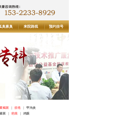
狐臭腋臭
来院路线
预约挂号
黄褐斑
|
疥疮
|
甲沟炎
雀斑
|
疤痕
|
鸡眼