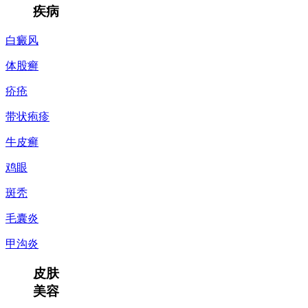
疾病
白癜风
体股癣
疥疮
带状疱疹
牛皮癣
鸡眼
斑秃
毛囊炎
甲沟炎
皮肤
美容