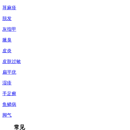
荨麻疹
脱发
灰指甲
腋臭
皮炎
皮肤过敏
扁平疣
湿疹
手足癣
鱼鳞病
脚气
常见