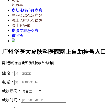
灰指甲
的危害
皮肤瘙痒起红疙瘩
荨麻疹怎么治疗好
脸上长痘怎么祛除
脸上有疤痕
皮肤过敏怎么办
祛痤疮
广州华医大皮肤科医院网上自助挂号入口
网上预约 便捷就医 优先就诊 节省时间
姓 名：
电 话：
就诊疾病：
就诊时间：