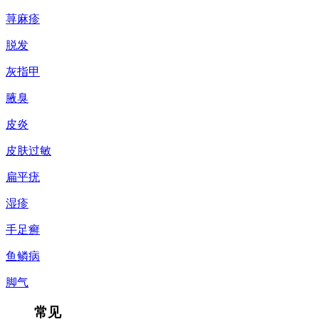
荨麻疹
脱发
灰指甲
腋臭
皮炎
皮肤过敏
扁平疣
湿疹
手足癣
鱼鳞病
脚气
常见