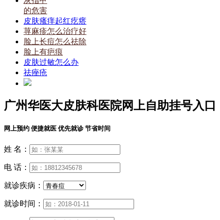
灰指甲
的危害
皮肤瘙痒起红疙瘩
荨麻疹怎么治疗好
脸上长痘怎么祛除
脸上有疤痕
皮肤过敏怎么办
祛痤疮
广州华医大皮肤科医院网上自助挂号入口
网上预约 便捷就医 优先就诊 节省时间
姓 名：
电 话：
就诊疾病：
就诊时间：