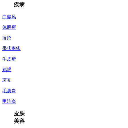
疾病
白癜风
体股癣
疥疮
带状疱疹
牛皮癣
鸡眼
斑秃
毛囊炎
甲沟炎
皮肤
美容