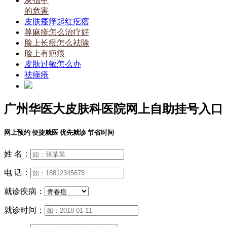
灰指甲
的危害
皮肤瘙痒起红疙瘩
荨麻疹怎么治疗好
脸上长痘怎么祛除
脸上有疤痕
皮肤过敏怎么办
祛痤疮
广州华医大皮肤科医院网上自助挂号入口
网上预约 便捷就医 优先就诊 节省时间
姓 名：
电 话：
就诊疾病：
就诊时间：