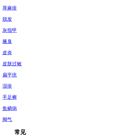
荨麻疹
脱发
灰指甲
腋臭
皮炎
皮肤过敏
扁平疣
湿疹
手足癣
鱼鳞病
脚气
常见