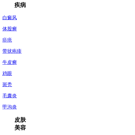
疾病
白癜风
体股癣
疥疮
带状疱疹
牛皮癣
鸡眼
斑秃
毛囊炎
甲沟炎
皮肤
美容