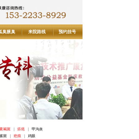
狐臭腋臭
来院路线
预约挂号
黄褐斑
|
疥疮
|
甲沟炎
雀斑
|
疤痕
|
鸡眼