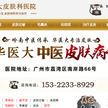
注
皮肤过敏
毛囊炎
祛痘痘
治疗皮炎
|
青春痘
|
扁平疣
|
皮肤过敏
|
体股癣
|
鱼鳞病
|
荨麻疹
|
皮炎
|
斑秃