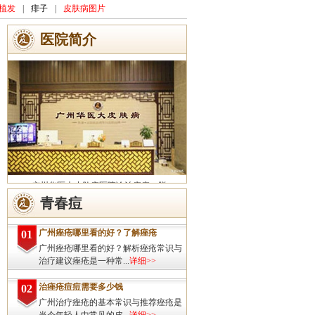
植发
|
痱子
|
皮肤病图片
医院简介
广州华医大皮肤病医院诊治痤疮、脱
发、灰指甲、荨麻疹、湿疹、皮炎、斑秃、
青春痘
皮肤过敏、扁平疣、带状疱疹、皮肤瘙痒、
皮肤过敏等皮肤疾病的治疗方面...
详细>>
广州痤疮哪里看的好？了解痤疮
01
广州痤疮哪里看的好？解析痤疮常识与
治疗建议痤疮是一种常...
详细>>
治痤疮痘痘需要多少钱
02
广州治疗痤疮的基本常识与推荐痤疮是