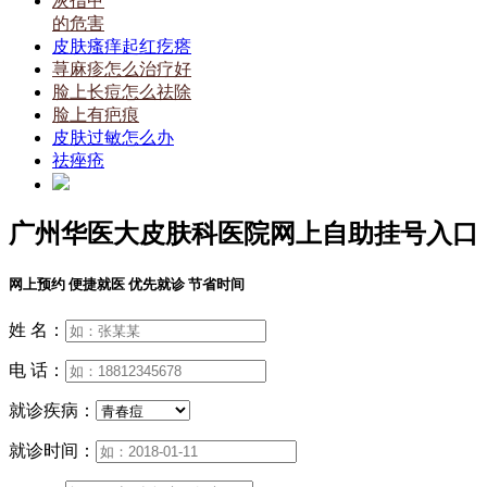
灰指甲
的危害
皮肤瘙痒起红疙瘩
荨麻疹怎么治疗好
脸上长痘怎么祛除
脸上有疤痕
皮肤过敏怎么办
祛痤疮
广州华医大皮肤科医院网上自助挂号入口
网上预约 便捷就医 优先就诊 节省时间
姓 名：
电 话：
就诊疾病：
就诊时间：