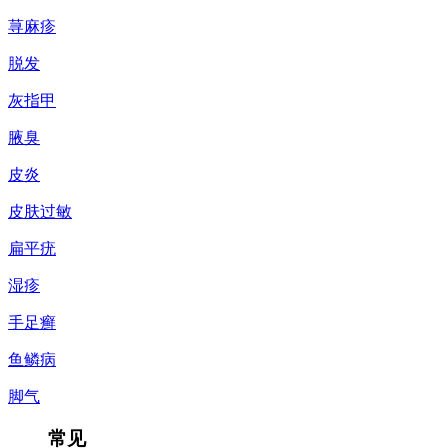
荨麻疹
脱发
灰指甲
腋臭
皮炎
皮肤过敏
扁平疣
湿疹
手足癣
鱼鳞病
脚气
常见