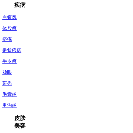
疾病
白癜风
体股癣
疥疮
带状疱疹
牛皮癣
鸡眼
斑秃
毛囊炎
甲沟炎
皮肤
美容