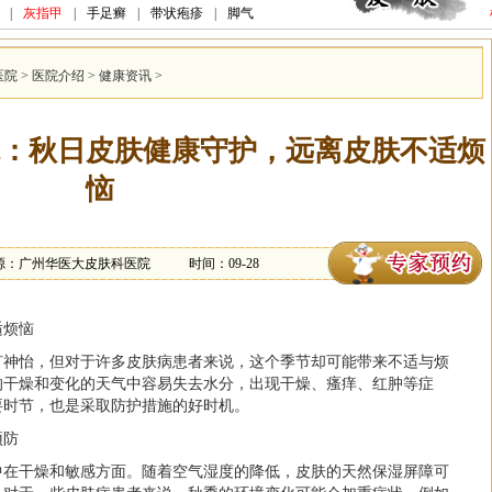
|
灰指甲
|
手足癣
|
带状疱疹
|
脚气
医院
>
医院介绍
>
健康资讯
>
：秋日皮肤健康守护，远离皮肤不适烦
恼
源：广州华医大皮肤科医院
时间：09-28
适烦恼
旷神怡，但对于许多皮肤病患者来说，这个季节却可能带来不适与烦
的干燥和变化的天气中容易失去水分，出现干燥、瘙痒、红肿等症
要时节，也是采取防护措施的好时机。
预防
中在干燥和敏感方面。随着空气湿度的降低，皮肤的天然保湿屏障可