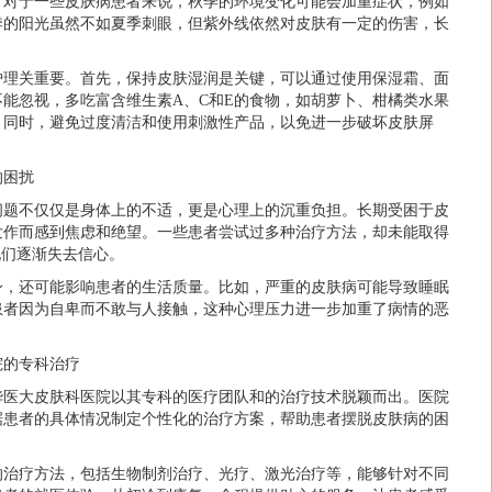
。对于一些皮肤病患者来说，秋季的环境变化可能会加重症状，例如
季的阳光虽然不如夏季刺眼，但紫外线依然对皮肤有一定的伤害，长
护理关重要。首先，保持皮肤湿润是关键，可以通过使用保湿霜、面
能忽视，多吃富含维生素A、C和E的食物，如胡萝卜、柑橘类水果
。同时，避免过度清洁和使用刺激性产品，以免进一步破坏皮肤屏
的困扰
问题不仅仅是身体上的不适，更是心理上的沉重负担。长期受困于皮
发作而感到焦虑和绝望。一些患者尝试过多种治疗方法，却未能取得
他们逐渐失去信心。
身，还可能影响患者的生活质量。比如，严重的皮肤病可能导致睡眠
患者因为自卑而不敢与人接触，这种心理压力进一步加重了病情的恶
院的专科治疗
华医大皮肤科医院以其专科的医疗团队和的治疗技术脱颖而出。医院
据患者的具体情况制定个性化的治疗方案，帮助患者摆脱皮肤病的困
的治疗方法，包括生物制剂治疗、光疗、激光治疗等，能够针对不同