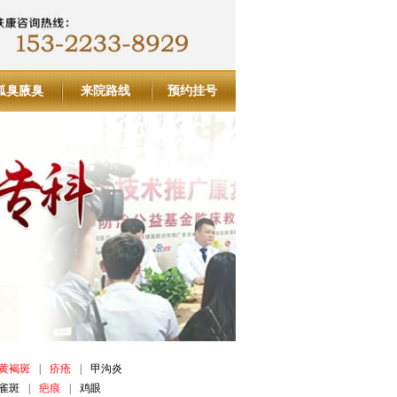
狐臭腋臭
来院路线
预约挂号
黄褐斑
|
疥疮
|
甲沟炎
雀斑
|
疤痕
|
鸡眼