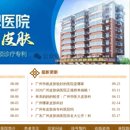
08-08
广州市瞧皮肤较好的医院是哪家
09-23
08-07
2026广州皮肤病医院正规榜单揭晓！
03-11
08-06
单亲妈妈的蜕变：广州华医大皮肤科
04-11
08-05
广州哪家皮肤科好
02-14
08-04
广州有皮肤病专科医院吗
01-31
08-03
广东广州皮肤病医院排名大公开！科
05-17
|
医院简介
|
患者关注
|
症状问诊
|
挂号预约
|
在线咨询
|
来院路