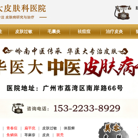
注
皮肤过敏
毛囊炎
祛痘痘
治疗皮炎
|
青春痘
|
扁平疣
|
皮肤过敏
|
体股癣
|
鱼鳞病
|
荨麻疹
|
皮炎
|
斑秃