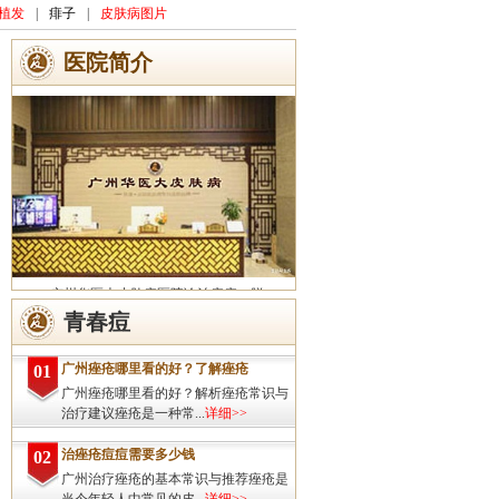
植发
|
痱子
|
皮肤病图片
医院简介
广州华医大皮肤病医院诊治痤疮、脱
发、灰指甲、荨麻疹、湿疹、皮炎、斑秃、
青春痘
皮肤过敏、扁平疣、带状疱疹、皮肤瘙痒、
皮肤过敏等皮肤疾病的治疗方面...
详细>>
广州痤疮哪里看的好？了解痤疮
01
广州痤疮哪里看的好？解析痤疮常识与
治疗建议痤疮是一种常...
详细>>
治痤疮痘痘需要多少钱
02
广州治疗痤疮的基本常识与推荐痤疮是