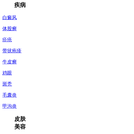
疾病
白癜风
体股癣
疥疮
带状疱疹
牛皮癣
鸡眼
斑秃
毛囊炎
甲沟炎
皮肤
美容