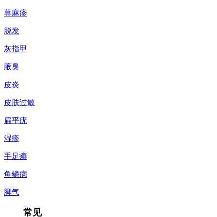
荨麻疹
脱发
灰指甲
腋臭
皮炎
皮肤过敏
扁平疣
湿疹
手足癣
鱼鳞病
脚气
常见