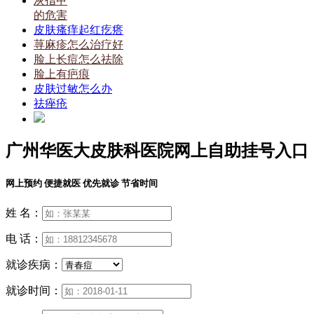
灰指甲
的危害
皮肤瘙痒起红疙瘩
荨麻疹怎么治疗好
脸上长痘怎么祛除
脸上有疤痕
皮肤过敏怎么办
祛痤疮
广州华医大皮肤科医院网上自助挂号入口
网上预约 便捷就医 优先就诊 节省时间
姓 名：
电 话：
就诊疾病：
就诊时间：