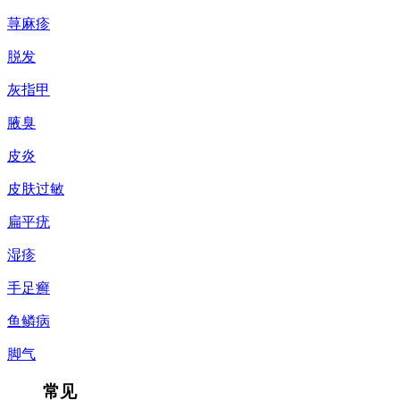
荨麻疹
脱发
灰指甲
腋臭
皮炎
皮肤过敏
扁平疣
湿疹
手足癣
鱼鳞病
脚气
常见