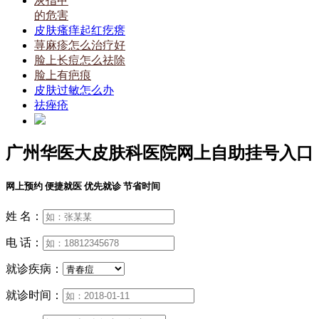
灰指甲
的危害
皮肤瘙痒起红疙瘩
荨麻疹怎么治疗好
脸上长痘怎么祛除
脸上有疤痕
皮肤过敏怎么办
祛痤疮
广州华医大皮肤科医院网上自助挂号入口
网上预约 便捷就医 优先就诊 节省时间
姓 名：
电 话：
就诊疾病：
就诊时间：