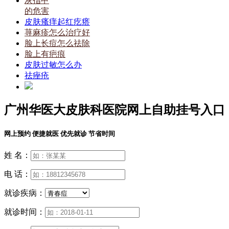
灰指甲
的危害
皮肤瘙痒起红疙瘩
荨麻疹怎么治疗好
脸上长痘怎么祛除
脸上有疤痕
皮肤过敏怎么办
祛痤疮
广州华医大皮肤科医院网上自助挂号入口
网上预约 便捷就医 优先就诊 节省时间
姓 名：
电 话：
就诊疾病：
就诊时间：