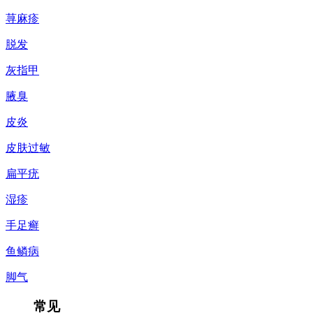
荨麻疹
脱发
灰指甲
腋臭
皮炎
皮肤过敏
扁平疣
湿疹
手足癣
鱼鳞病
脚气
常见