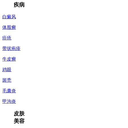
疾病
白癜风
体股癣
疥疮
带状疱疹
牛皮癣
鸡眼
斑秃
毛囊炎
甲沟炎
皮肤
美容