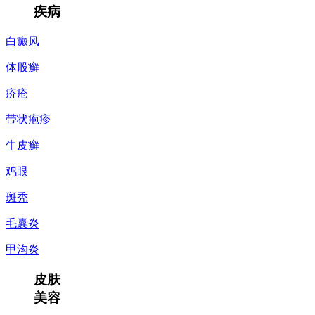
疾病
白癜风
体股癣
疥疮
带状疱疹
牛皮癣
鸡眼
斑秃
毛囊炎
甲沟炎
皮肤
美容