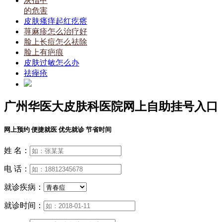
灰指甲
的危害
皮肤瘙痒起红疙瘩
荨麻疹怎么治疗好
脸上长痘怎么祛除
脸上有疤痕
皮肤过敏怎么办
祛痤疮
广州华医大皮肤科医院网上自助挂号入口
网上预约 便捷就医 优先就诊 节省时间
姓 名：
电 话：
就诊疾病：
就诊时间：