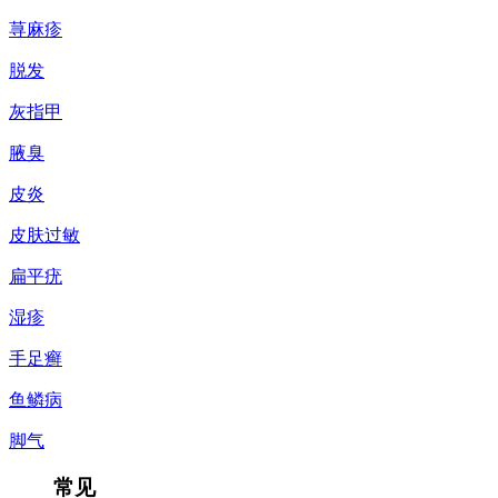
荨麻疹
脱发
灰指甲
腋臭
皮炎
皮肤过敏
扁平疣
湿疹
手足癣
鱼鳞病
脚气
常见