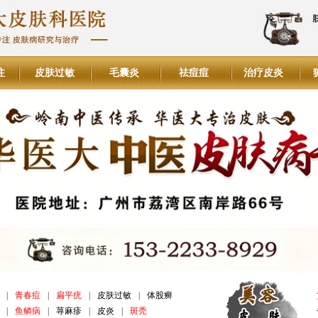
注
皮肤过敏
毛囊炎
祛痘痘
治疗皮炎
|
青春痘
|
扁平疣
|
皮肤过敏
|
体股癣
|
鱼鳞病
|
荨麻疹
|
皮炎
|
斑秃