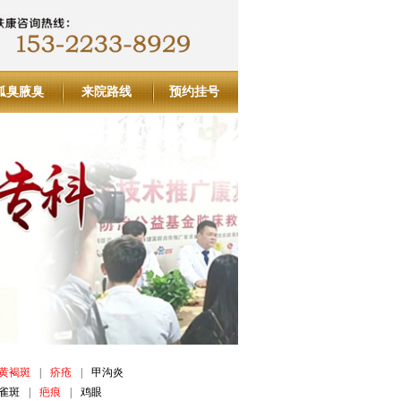
狐臭腋臭
来院路线
预约挂号
黄褐斑
|
疥疮
|
甲沟炎
雀斑
|
疤痕
|
鸡眼