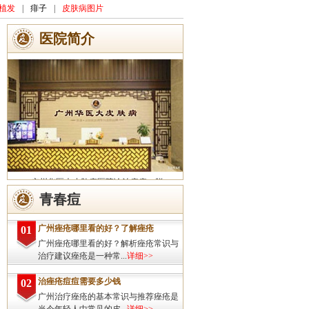
植发
|
痱子
|
皮肤病图片
医院简介
广州华医大皮肤病医院诊治痤疮、脱
发、灰指甲、荨麻疹、湿疹、皮炎、斑秃、
青春痘
皮肤过敏、扁平疣、带状疱疹、皮肤瘙痒、
皮肤过敏等皮肤疾病的治疗方面...
详细>>
广州痤疮哪里看的好？了解痤疮
01
广州痤疮哪里看的好？解析痤疮常识与
治疗建议痤疮是一种常...
详细>>
治痤疮痘痘需要多少钱
02
广州治疗痤疮的基本常识与推荐痤疮是