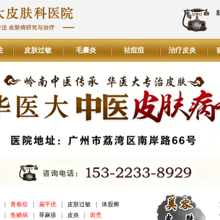
注
皮肤过敏
毛囊炎
祛痘痘
治疗皮炎
|
青春痘
|
扁平疣
|
皮肤过敏
|
体股癣
|
鱼鳞病
|
荨麻疹
|
皮炎
|
斑秃