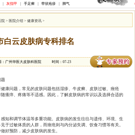
|
灰指甲
|
手足癣
|
带状疱疹
|
脚气
医院
>
医院介绍
>
健康资讯
>
市白云皮肤病专科排名
源：广州华医大皮肤科医院
时间：07-23
问题
要健康问题，常见的皮肤问题包括湿疹、牛皮癣、皮肤过敏、痤疮
伴随瘙痒、疼痛等不适感。因此，了解皮肤病的常识以及选择合适的
、感知和调节体温等多重功能。皮肤病的发生往往与遗传、环境、生
多见于过敏体质的人群，而痤疮则与内分泌失调、饮食习惯等有关。
中做好预防，减少皮肤病的发生。