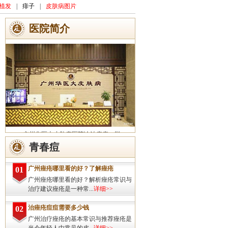
植发
|
痱子
|
皮肤病图片
医院简介
广州华医大皮肤病医院诊治痤疮、脱
发、灰指甲、荨麻疹、湿疹、皮炎、斑秃、
青春痘
皮肤过敏、扁平疣、带状疱疹、皮肤瘙痒、
皮肤过敏等皮肤疾病的治疗方面...
详细>>
广州痤疮哪里看的好？了解痤疮
01
广州痤疮哪里看的好？解析痤疮常识与
治疗建议痤疮是一种常...
详细>>
治痤疮痘痘需要多少钱
02
广州治疗痤疮的基本常识与推荐痤疮是