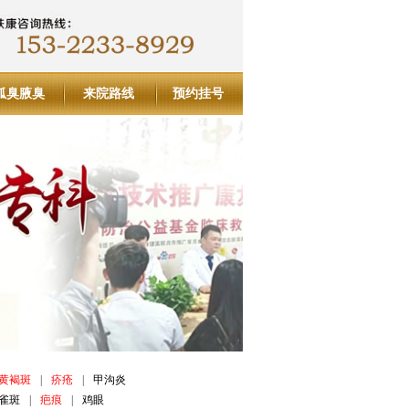
狐臭腋臭
来院路线
预约挂号
黄褐斑
|
疥疮
|
甲沟炎
雀斑
|
疤痕
|
鸡眼