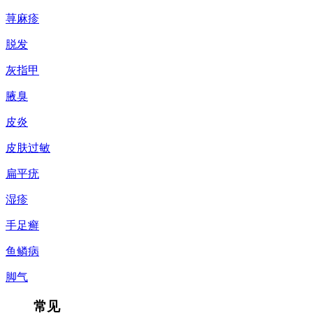
荨麻疹
脱发
灰指甲
腋臭
皮炎
皮肤过敏
扁平疣
湿疹
手足癣
鱼鳞病
脚气
常见