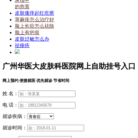
灰指甲
的危害
皮肤瘙痒起红疙瘩
荨麻疹怎么治疗好
脸上长痘怎么祛除
脸上有疤痕
皮肤过敏怎么办
祛痤疮
广州华医大皮肤科医院网上自助挂号入口
网上预约 便捷就医 优先就诊 节省时间
姓 名：
电 话：
就诊疾病：
就诊时间：