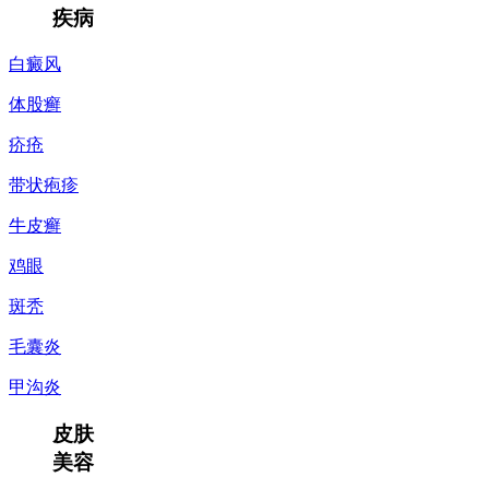
疾病
白癜风
体股癣
疥疮
带状疱疹
牛皮癣
鸡眼
斑秃
毛囊炎
甲沟炎
皮肤
美容