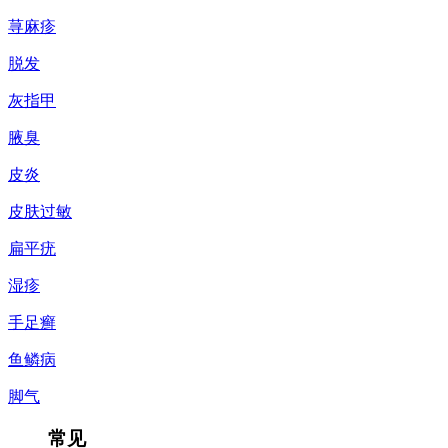
荨麻疹
脱发
灰指甲
腋臭
皮炎
皮肤过敏
扁平疣
湿疹
手足癣
鱼鳞病
脚气
常见