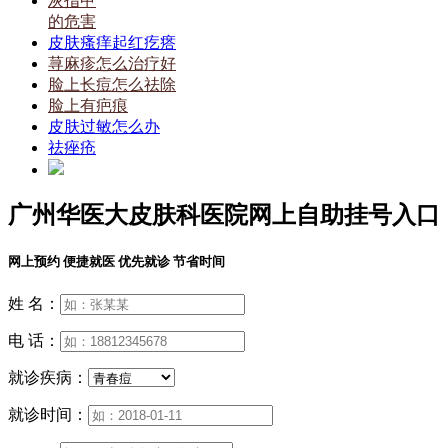
灰指甲
的危害
皮肤瘙痒起红疙瘩
荨麻疹怎么治疗好
脸上长痘怎么祛除
脸上有疤痕
皮肤过敏怎么办
祛痤疮
广州华医大皮肤科医院网上自助挂号入口
网上预约 便捷就医 优先就诊 节省时间
姓 名：
电 话：
就诊疾病：
就诊时间：