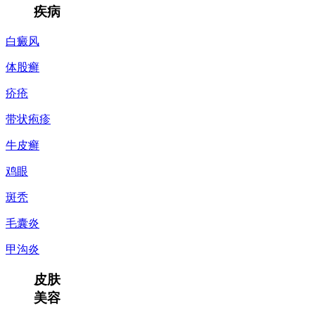
疾病
白癜风
体股癣
疥疮
带状疱疹
牛皮癣
鸡眼
斑秃
毛囊炎
甲沟炎
皮肤
美容