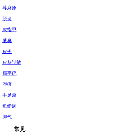
荨麻疹
脱发
灰指甲
腋臭
皮炎
皮肤过敏
扁平疣
湿疹
手足癣
鱼鳞病
脚气
常见