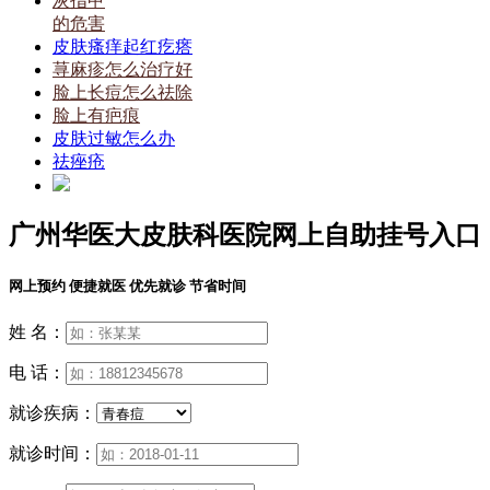
灰指甲
的危害
皮肤瘙痒起红疙瘩
荨麻疹怎么治疗好
脸上长痘怎么祛除
脸上有疤痕
皮肤过敏怎么办
祛痤疮
广州华医大皮肤科医院网上自助挂号入口
网上预约 便捷就医 优先就诊 节省时间
姓 名：
电 话：
就诊疾病：
就诊时间：