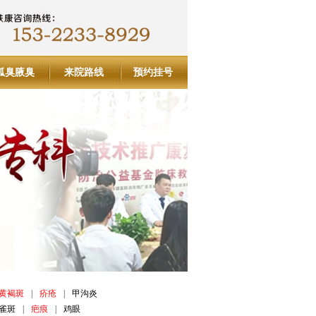
狐臭腋臭
来院路线
预约挂号
黄褐斑
|
疥疮
|
甲沟炎
雀斑
|
疤痕
|
鸡眼