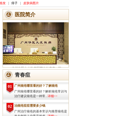
植发
|
痱子
|
皮肤病图片
医院简介
广州华医大皮肤病医院诊治痤疮、脱
发、灰指甲、荨麻疹、湿疹、皮炎、斑秃、
青春痘
皮肤过敏、扁平疣、带状疱疹、皮肤瘙痒、
皮肤过敏等皮肤疾病的治疗方面...
详细>>
广州痤疮哪里看的好？了解痤疮
01
广州痤疮哪里看的好？解析痤疮常识与
治疗建议痤疮是一种常...
详细>>
治痤疮痘痘需要多少钱
02
广州治疗痤疮的基本常识与推荐痤疮是