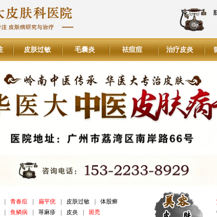
注
皮肤过敏
毛囊炎
祛痘痘
治疗皮炎
|
青春痘
|
扁平疣
|
皮肤过敏
|
体股癣
|
鱼鳞病
|
荨麻疹
|
皮炎
|
斑秃