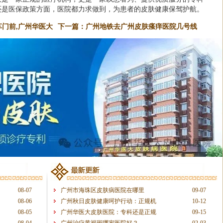
还是医保政策方面，医院都力求做到，为患者的皮肤健康保驾护航。
门前,广州华医大
下一篇：
广州地铁去广州皮肤瘙痒医院几号线
08-07
广州市海珠区皮肤病医院在哪里
09-07
08-06
广州秋日皮肤健康呵护行动：正规机
10-12
08-05
广州华医大皮肤医院：专科还是正规
09-15
08-04
广州治疗黄褐斑哪家医院好？
02-03