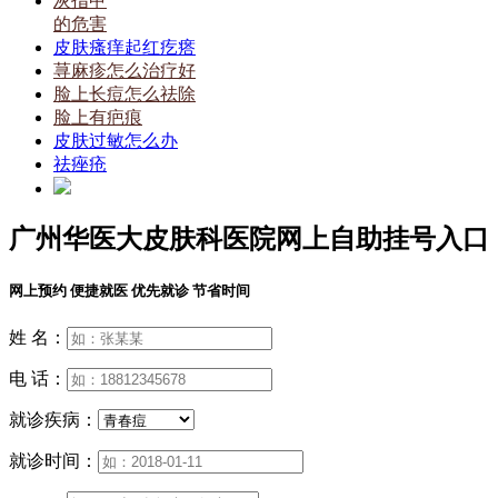
灰指甲
的危害
皮肤瘙痒起红疙瘩
荨麻疹怎么治疗好
脸上长痘怎么祛除
脸上有疤痕
皮肤过敏怎么办
祛痤疮
广州华医大皮肤科医院网上自助挂号入口
网上预约 便捷就医 优先就诊 节省时间
姓 名：
电 话：
就诊疾病：
就诊时间：