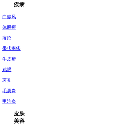
疾病
白癜风
体股癣
疥疮
带状疱疹
牛皮癣
鸡眼
斑秃
毛囊炎
甲沟炎
皮肤
美容