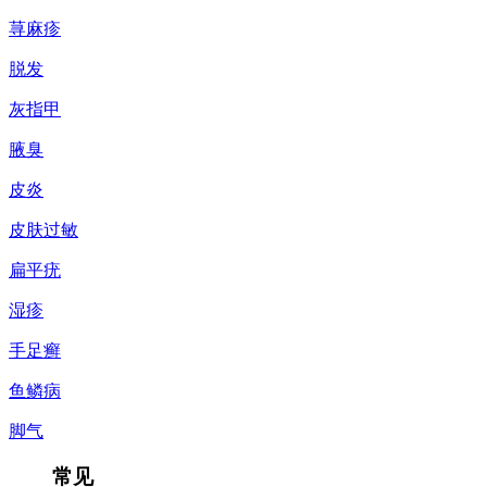
荨麻疹
脱发
灰指甲
腋臭
皮炎
皮肤过敏
扁平疣
湿疹
手足癣
鱼鳞病
脚气
常见