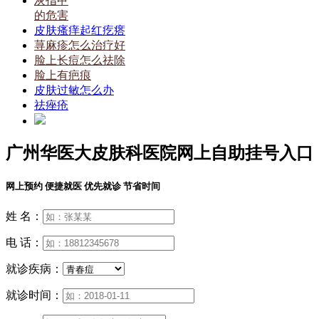
灰指甲
的危害
皮肤瘙痒起红疙瘩
荨麻疹怎么治疗好
脸上长痘怎么祛除
脸上有疤痕
皮肤过敏怎么办
祛痤疮
广州华医大皮肤科医院网上自助挂号入口
网上预约 便捷就医 优先就诊 节省时间
姓 名：
电 话：
就诊疾病：
就诊时间：