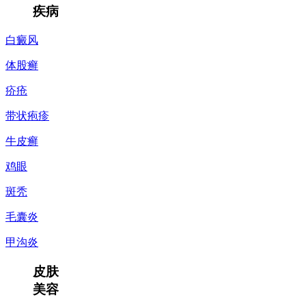
疾病
白癜风
体股癣
疥疮
带状疱疹
牛皮癣
鸡眼
斑秃
毛囊炎
甲沟炎
皮肤
美容