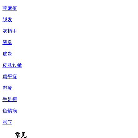
荨麻疹
脱发
灰指甲
腋臭
皮炎
皮肤过敏
扁平疣
湿疹
手足癣
鱼鳞病
脚气
常见