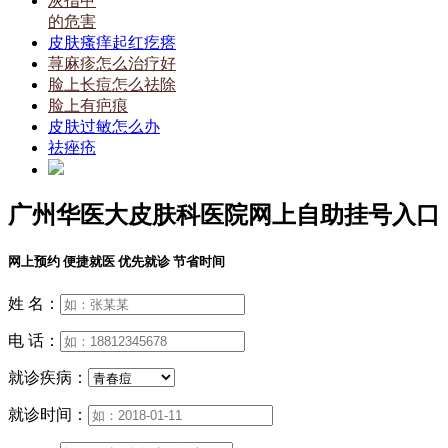
灰指甲
的危害
皮肤瘙痒起红疙瘩
荨麻疹怎么治疗好
脸上长痘怎么祛除
脸上有疤痕
皮肤过敏怎么办
祛痤疮
广州华医大皮肤科医院网上自助挂号入口
网上预约 便捷就医 优先就诊 节省时间
姓 名：
电 话：
就诊疾病：
就诊时间：