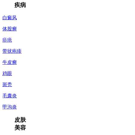
疾病
白癜风
体股癣
疥疮
带状疱疹
牛皮癣
鸡眼
斑秃
毛囊炎
甲沟炎
皮肤
美容