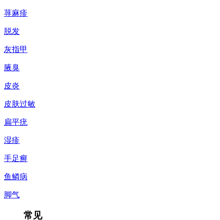
荨麻疹
脱发
灰指甲
腋臭
皮炎
皮肤过敏
扁平疣
湿疹
手足癣
鱼鳞病
脚气
常见