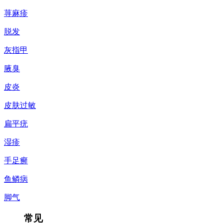
荨麻疹
脱发
灰指甲
腋臭
皮炎
皮肤过敏
扁平疣
湿疹
手足癣
鱼鳞病
脚气
常见