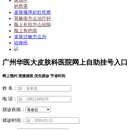
灰指甲
的危害
皮肤瘙痒起红疙瘩
荨麻疹怎么治疗好
脸上长痘怎么祛除
脸上有疤痕
皮肤过敏怎么办
祛痤疮
广州华医大皮肤科医院网上自助挂号入口
网上预约 便捷就医 优先就诊 节省时间
姓 名：
电 话：
就诊疾病：
就诊时间：