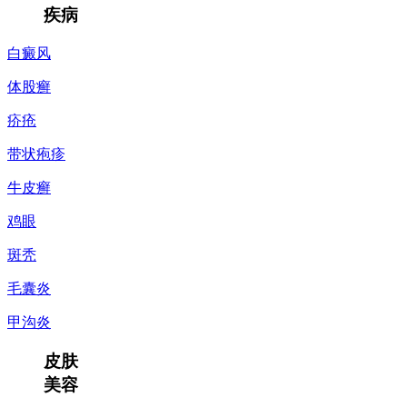
疾病
白癜风
体股癣
疥疮
带状疱疹
牛皮癣
鸡眼
斑秃
毛囊炎
甲沟炎
皮肤
美容