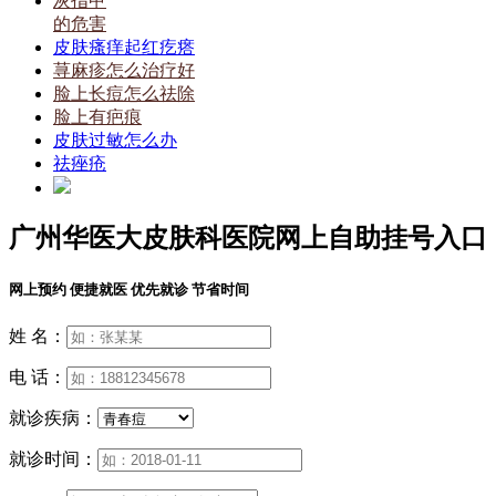
灰指甲
的危害
皮肤瘙痒起红疙瘩
荨麻疹怎么治疗好
脸上长痘怎么祛除
脸上有疤痕
皮肤过敏怎么办
祛痤疮
广州华医大皮肤科医院网上自助挂号入口
网上预约 便捷就医 优先就诊 节省时间
姓 名：
电 话：
就诊疾病：
就诊时间：