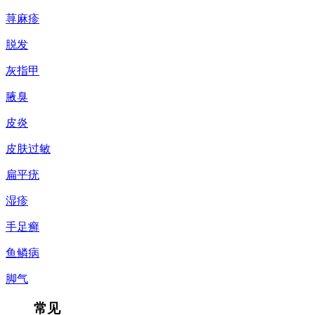
荨麻疹
脱发
灰指甲
腋臭
皮炎
皮肤过敏
扁平疣
湿疹
手足癣
鱼鳞病
脚气
常见