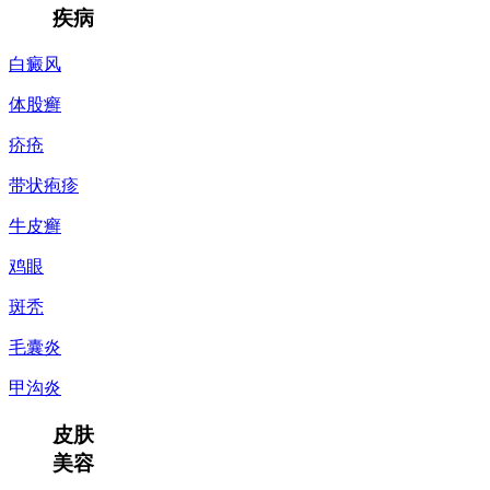
疾病
白癜风
体股癣
疥疮
带状疱疹
牛皮癣
鸡眼
斑秃
毛囊炎
甲沟炎
皮肤
美容