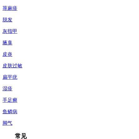
荨麻疹
脱发
灰指甲
腋臭
皮炎
皮肤过敏
扁平疣
湿疹
手足癣
鱼鳞病
脚气
常见