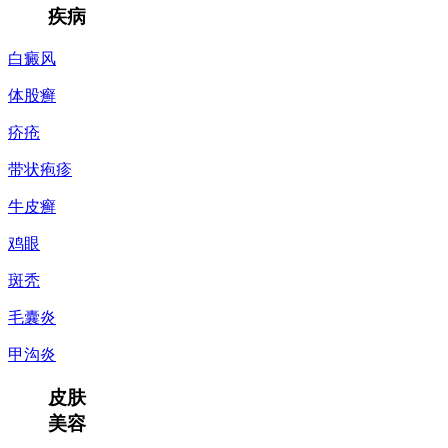
疾病
白癜风
体股癣
疥疮
带状疱疹
牛皮癣
鸡眼
斑秃
毛囊炎
甲沟炎
皮肤
美容