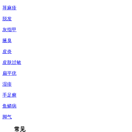
荨麻疹
脱发
灰指甲
腋臭
皮炎
皮肤过敏
扁平疣
湿疹
手足癣
鱼鳞病
脚气
常见