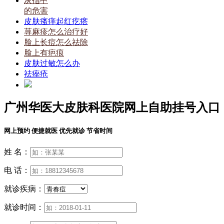
灰指甲
的危害
皮肤瘙痒起红疙瘩
荨麻疹怎么治疗好
脸上长痘怎么祛除
脸上有疤痕
皮肤过敏怎么办
祛痤疮
广州华医大皮肤科医院网上自助挂号入口
网上预约 便捷就医 优先就诊 节省时间
姓 名：
电 话：
就诊疾病：
就诊时间：