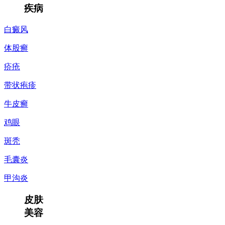
疾病
白癜风
体股癣
疥疮
带状疱疹
牛皮癣
鸡眼
斑秃
毛囊炎
甲沟炎
皮肤
美容