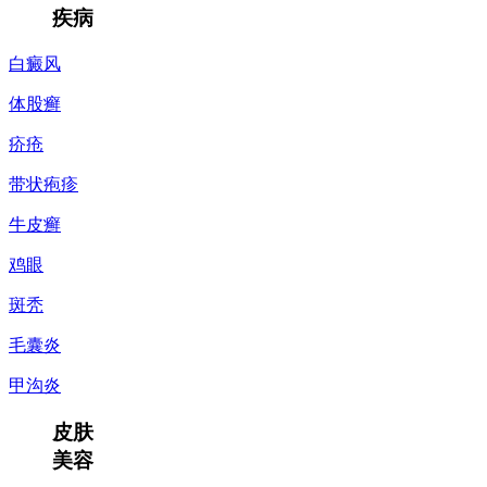
疾病
白癜风
体股癣
疥疮
带状疱疹
牛皮癣
鸡眼
斑秃
毛囊炎
甲沟炎
皮肤
美容