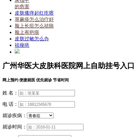
灰指甲
的危害
皮肤瘙痒起红疙瘩
荨麻疹怎么治疗好
脸上长痘怎么祛除
脸上有疤痕
皮肤过敏怎么办
祛痤疮
广州华医大皮肤科医院网上自助挂号入口
网上预约 便捷就医 优先就诊 节省时间
姓 名：
电 话：
就诊疾病：
就诊时间：