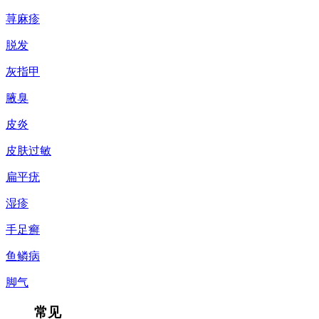
荨麻疹
脱发
灰指甲
腋臭
皮炎
皮肤过敏
扁平疣
湿疹
手足癣
鱼鳞病
脚气
常见