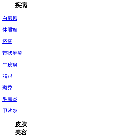
疾病
白癜风
体股癣
疥疮
带状疱疹
牛皮癣
鸡眼
斑秃
毛囊炎
甲沟炎
皮肤
美容