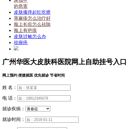
灰指甲
的危害
皮肤瘙痒起红疙瘩
荨麻疹怎么治疗好
脸上长痘怎么祛除
脸上有疤痕
皮肤过敏怎么办
祛痤疮
广州华医大皮肤科医院网上自助挂号入口
网上预约 便捷就医 优先就诊 节省时间
姓 名：
电 话：
就诊疾病：
就诊时间：