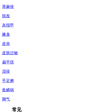
荨麻疹
脱发
灰指甲
腋臭
皮炎
皮肤过敏
扁平疣
湿疹
手足癣
鱼鳞病
脚气
常见